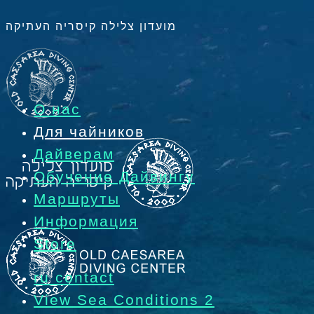
מועדון צלילה קיסריה העתיקה
О нас
Для чайников
Дайверам
Обучение Дайвингу
Маршруты
Информация
Store
ru contact
View Sea Conditions 2