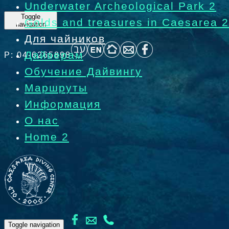
Underwater Archeological Park 2
Toggle
Golds and treasures in Caesarea 2
navigation
Для чайников
Дайверам
P: 04-6265898
Обучение Дайвингу
Маршруты
Информация
О нас
Home 2
Toggle navigation