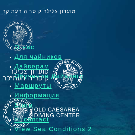
מועדון צלילה קיסריה העתיקה
О нас
Для чайников
Дайверам
Обучение Дайвингу
Маршруты
Информация
Store
ru contact
View Sea Conditions 2